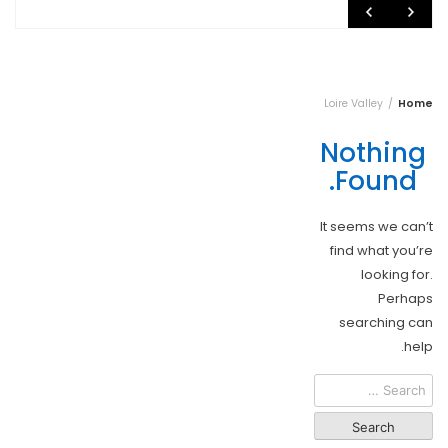
Loire Valley
Home
Nothing
Found.
It seems we can’t
find what you’re
looking for.
Perhaps
searching can
help.
Search
for: