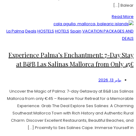
Balear […]
Read More
La Palma
Deals
HOSTELS
HOTELS
Spain
VACATION PACKAGES AND
DEALS
Experience Palma’s Enchantment: 7-Day Stay
at B&B Las Salinas Mallorca from Only 45€
يناير 13, 2026
Uncover the Magic of Palma: 7-day Getaway at B&B Las Salinas
Mallorca from only €45 – Reserve Your Retreat for a Memorable
Experience. Grab The Deal Explore Ses Salines: A Charming
Southeast Mallorca Town with Rich History and Authentic Rural
Charm. Discover Excellent Restaurants, Beautiful Beaches, and
Proximity to Ses Salines Cape. Immerse Yourself in […]