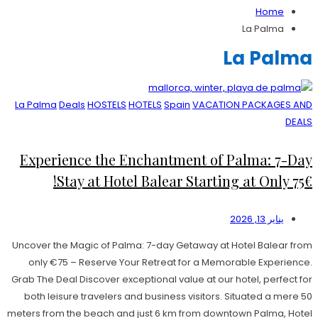
Home
La Palma
La Palma
La Palma
Deals
HOSTELS
HOTELS
Spain
VACATION PACKAGES AND
DEALS
Experience the Enchantment of Palma: 7-Day
Stay at Hotel Balear Starting at Only 75€!
يناير 13, 2026
Uncover the Magic of Palma: 7-day Getaway at Hotel Balear from
only €75 – Reserve Your Retreat for a Memorable Experience.
Grab The Deal Discover exceptional value at our hotel, perfect for
both leisure travelers and business visitors. Situated a mere 50
meters from the beach and just 6 km from downtown Palma, Hotel