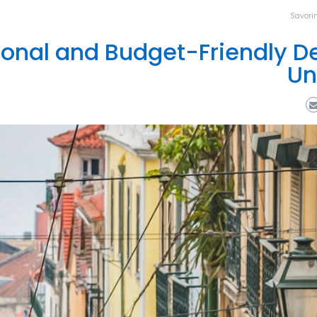
Savorin
ional and Budget-Friendly D
Un