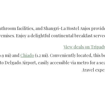
throom facilities, and Shangri-La Hostel Anjos provid
mises. Enjoy a delightful continental breakfast served
0.9 mi) and
Chiado
(1.2 mi). Conveniently located, this 
to Delgado Airport, easily accessible via metro for a s
travel expe