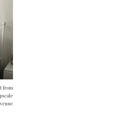
et from
upscale
Avenue.