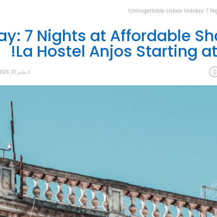
Unforgettable Lisbon Holiday: 7 Ni
ay: 7 Nights at Affordable S
La Hostel Anjos Starting a
يناير 13, 2026