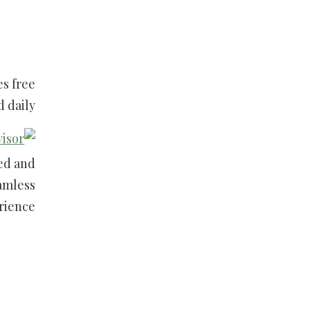
es free
 daily.
bed and
eamless
rience.