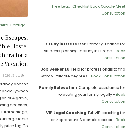
Free Legal Checklist
Book Google Meet
Consultation
feira
Portugal
Our Services
ve Escapes:
Study in EU Starter
: Starter guidance for
ible Hostel
students planning to study in Europe -
Book
feira for a
Consultation
 Vacation!
Job Seeker EU
: Help for professionals to find
work & validate degrees -
Book Consultation
يناير 13, 2026
taway doesn’t
Family Relocation
: Complete assistance for
especially when
relocating your family legally -
Book
ion of Algarve,
Consultation
tunning beaches,
ultural heritage,
VIP Legal Coaching
: Full VIP coaching for
n unforgettable
entrepreneurs & complex cases -
Book
ty price tag. To
Consultation