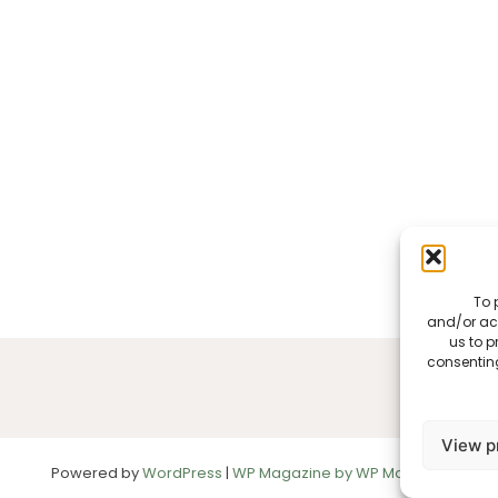
To 
and/or acc
us to p
consenting
View p
Powered by
WordPress
|
WP Magazine by WP Mag Plus