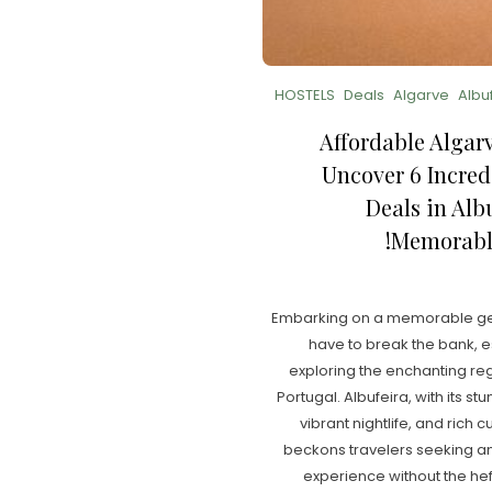
HOSTELS
Deals
Algarve
Albu
Affordable Algar
Uncover 6 Incred
Deals in Albu
Memorable
Embarking on a memorable ge
have to break the bank, 
exploring the enchanting reg
Portugal. Albufeira, with its s
vibrant nightlife, and rich c
beckons travelers seeking a
experience without the hef