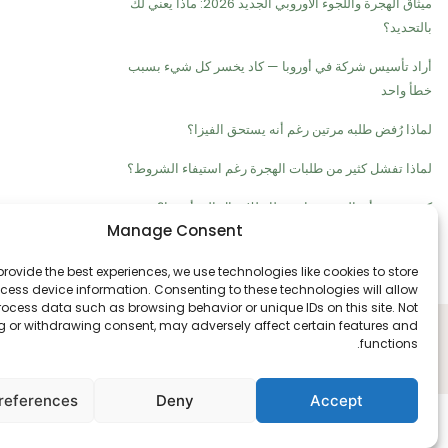
ميثاق الهجرة واللجوء الأوروبي الجديد 2026: ماذا يعني لك
بالتحديد؟
أراد تأسيس شركة في أوروبا — كاد يخسر كل شيء بسبب
خطأ واحد
لماذا رُفض طلبه مرتين رغم أنه يستحق الفيزا؟
لماذا تفشل كثير من طلبات الهجرة رغم استيفاء الشروط؟
كيف تعرف أن الوقت مناسب لك للانتقال إلى أوروبا؟
Manage Consent
provide the best experiences, we use technologies like cookies to store
ess device information. Consenting to these technologies will allow
rocess data such as browsing behavior or unique IDs on this site. Not
 or withdrawing consent, may adversely affect certain features and
functions.
references
Deny
Accept