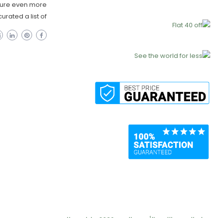
ture even more
ated a list of […]
Recent Posts